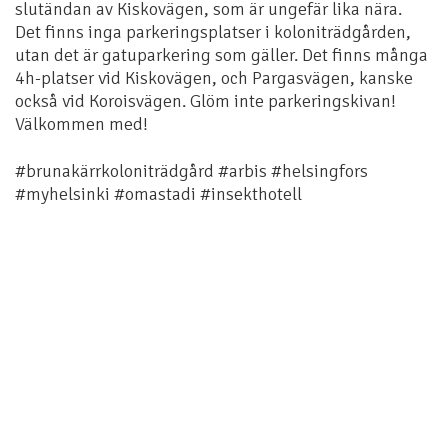
slutändan av Kiskovägen, som är ungefär lika nära.
Det finns inga parkeringsplatser i koloniträdgården,
utan det är gatuparkering som gäller. Det finns många
4h-platser vid Kiskovägen, och Pargasvägen, kanske
också vid Koroisvägen. Glöm inte parkeringskivan!
Välkommen med!
#brunakärrkoloniträdgård #arbis #helsingfors
#myhelsinki #omastadi #insekthotell