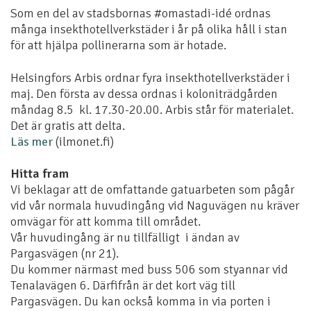
Som en del av stadsbornas #omastadi-idé ordnas
många insekthotellverkstäder i år på olika håll i stan
för att hjälpa pollinerarna som är hotade.
Helsingfors Arbis ordnar fyra insekthotellverkstäder i
maj. Den första av dessa ordnas i koloniträdgården
måndag 8.5 kl. 17.30-20.00. Arbis står för materialet.
Det är gratis att delta.
Läs mer
(ilmonet.fi)
Hitta fram
Vi beklagar att de omfattande gatuarbeten som pågår
vid vår normala huvudingång vid Naguvägen nu kräver
omvägar för att komma till området.
Vår huvudingång är nu tillfälligt i ändan av
Pargasvägen (nr 21).
Du kommer närmast med buss 506 som styannar vid
Tenalavägen 6. Därfifrån är det kort väg till
Pargasvägen. Du kan också komma in via porten i