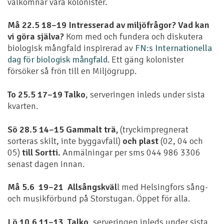
välkomnar våra kolonister.
Må 22.5 18–19
Intresserad av miljöfrågor?
Vad kan
vi göra själva?
Kom med och fundera och diskutera
biologisk mångfald inspirerad av
FN:s Internationella
dag för biologisk mångfald
. Ett gäng kolonister
försöker så frön till en Miljögrupp.
To 25.5 17–19 Talko
, serveringen inleds under sista
kvarten.
Sö 28.5 14–15 Gammalt trä,
(tryckimpregnerat
sorteras skilt, inte byggavfall)
och plast
(02, 04 och
05)
till Sortti.
Anmälningar per sms 044 986 3306
senast dagen innan.
Må 5.6 19–21 Allsångskväl
l med Helsingfors sång-
och musikförbund på Storstugan. Öppet för alla.
Lö 10.6 11–13 Talko
, serveringen inleds under sista