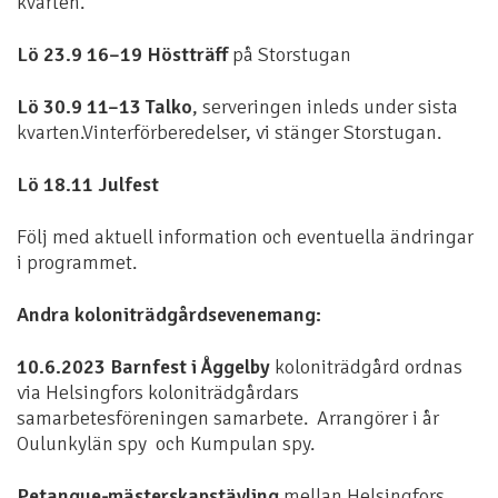
kvarten.
Lö 23.9 16–19 Höstträff
på Storstugan
Lö 30.9 11–13 Talko
, serveringen inleds under sista
kvarten.Vinterförberedelser, vi stänger Storstugan.
Lö 18.11 Julfest
Följ med aktuell information och eventuella ändringar
i programmet.
Andra koloniträdgårdsevenemang:
10.6.2023 Barnfest i Åggelby
koloniträdgård ordnas
via Helsingfors koloniträdgårdars
samarbetesföreningen samarbete. Arrangörer i år
Oulunkylän spy och Kumpulan spy.
Petanque-mästerskapstävling
mellan Helsingfors