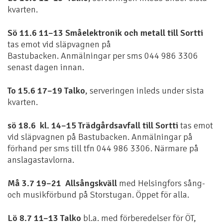
kvarten.
Sö 11.6 11–13
Småelektronik och metall till Sortti
tas emot vid släpvagnen på
Bastubacken. Anmälningar per sms 044 986 3306
senast dagen innan.
To 15.6 17–19 Talko
, serveringen inleds under sista
kvarten.
sö 18.6 kl. 14–15 Trädgårdsavfall till Sortti
tas emot
vid släpvagnen på Bastubacken.
Anmälningar på
förhand per sms till tfn 044 986 3306. Närmare på
anslagastavlorna.
Må 3.7 19–21 Allsångskväll
med Helsingfors sång-
och musikförbund på Storstugan. Öppet för alla.
Lö 8.7 11–13 Talko
bl.a. med förberedelser för ÖT,