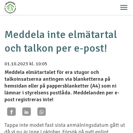
Meddela inte elmätartal
och talkon per e-post!
01.10.2023
kl. 10:05
Meddela elmätartalet för era stugor och
talkoinsatserna antingen via blanketterna på
hemsidan eller på pappersblanketter (A4) som ni
lämnar i styrelsens postlåda. Meddelanden per e-
post registreras inte!
Tappa inte modet fast sista anmälningsdatum gått ut
då vi nu är inne i oktober. Försök på nytt enligt