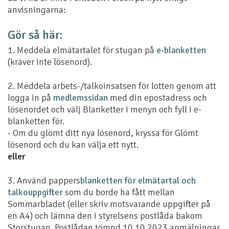
anvisningarna:
Gör så här:
1. Meddela elmätartalet för stugan på
e-blanketten
(kräver inte lösenord).
2. Meddela arbets-/talkoinsatsen för lotten genom att
logga in på
medlemssidan
med din epostadress och
lösenordet och välj Blanketter i menyn och fyll i e-
blanketten för.
- Om du glömt ditt nya lösenord, kryssa för Glömt
lösenord och du kan välja ett nytt.
eller
3. Använd pappers
blanketten för elmätartal och
talkouppgifter
som du borde ha fått mellan
Sommarbladet (eller skriv motsvarande uppgifter på
en A4) och lämna den i styrelsens postlåda bakom
Storstugan. Postlådan tömnd 10.10.2023 anmälningar