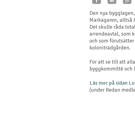
Den nya bygglagen, 
Markägaren, alltså 
Det skulle råda tot
arrendeavtal, som kr
och som förutsätte
koloniträdgården.
För att se till att a
byggkommitté och l
Läs mer på sidan Lo
(under Redan med