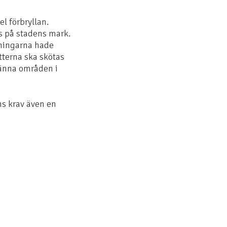
l förbryllan.
gs på stadens mark.
eningarna hade
otterna ska skötas
männa områden i
ens krav även en