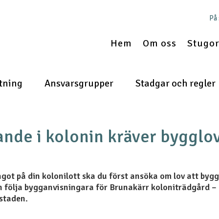
På
Hem
Om oss
Stugor 
tning
Ansvarsgrupper
Stadgar och regler
ande i kolonin kräver bygglo
got på din kolonilott ska du först ansöka om lov att bygg
följa bygganvisningara för Brunakärr koloniträdgård – 
 staden.