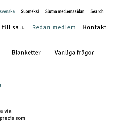
 svenska
Suomeksi
Slutna medlemssidan
Search
till salu
Redan medlem
Kontakt
Blanketter
Vanliga frågor
v
a via
precis som