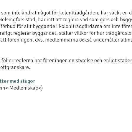
som inte ändrat något för koloniträdgården, har väckt en de
Helsingfors stad, har rätt att reglera vad som görs och byg
alförbud för allt byggande i koloniträdgårdarna om inte för
afigt reglerar byggandet, ställer villkor för hur trädgårdsl
r att föreningen, dvs. medlemmarna också underhåller all
lla följer reglerna har föreningen en styrelse och enligt stad
ottgranskare.
tter med stugor
lem> Medlemskap>)