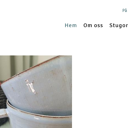
På
Hem
Om oss
Stugor 