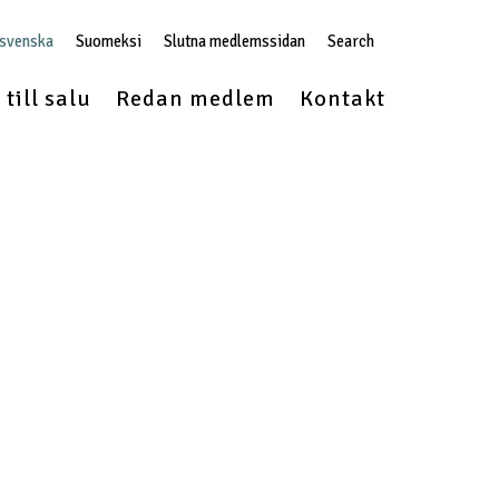
 svenska
Suomeksi
Slutna medlemssidan
Search
till salu
Redan medlem
Kontakt