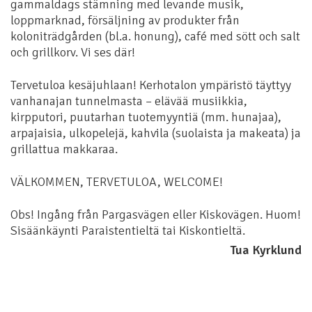
gammaldags stämning med levande musik,
loppmarknad, försäljning av produkter från
koloniträdgården (bl.a. honung), café med sött och salt
och grillkorv. Vi ses där!
Tervetuloa kesäjuhlaan! Kerhotalon ympäristö täyttyy
vanhanajan tunnelmasta – elävää musiikkia,
kirpputori, puutarhan tuotemyyntiä (mm. hunajaa),
arpajaisia, ulkopelejä, kahvila (suolaista ja makeata) ja
grillattua makkaraa.
VÄLKOMMEN, TERVETULOA, WELCOME!
Obs! Ingång från Pargasvägen eller Kiskovägen. Huom!
Sisäänkäynti Paraistentieltä tai Kiskontieltä.
Tua Kyrklund